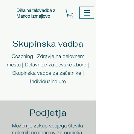
Dihalna telovadba z
Manco Izmajlovo
Skupinska vadba
Coaching | Zdravje na delovnem
mestu | Delavnice za pevske zbore |
Skupinska vadba za začetnike |
Individualne ure
Podjetja
Možen je zakup večjega števila
spletnih programov za podjetja,