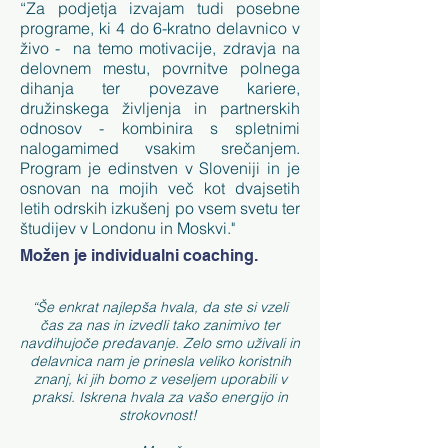
“Za podjetja izvajam tudi posebne
programe, ki 4 do 6-kratno delavnico v
živo - na temo motivacije, zdravja na
delovnem mestu, povrnitve polnega
dihanja ter povezave kariere,
družinskega življenja in partnerskih
odnosov - kombinira s spletnimi
nalogamimed vsakim srečanjem.
Program je edinstven v Sloveniji in je
osnovan na mojih več kot dvajsetih
letih odrskih izkušenj po vsem svetu ter
študijev v Londonu in Moskvi."
Možen je individualni coaching.
“Še enkrat najlepša hvala, da ste si vzeli
čas za nas in izvedli tako zanimivo ter
navdihujoče predavanje. Zelo smo uživali in
delavnica nam je prinesla veliko koristnih
znanj, ki jih bomo z veseljem uporabili v
praksi. Iskrena hvala za vašo energijo in
strokovnost!