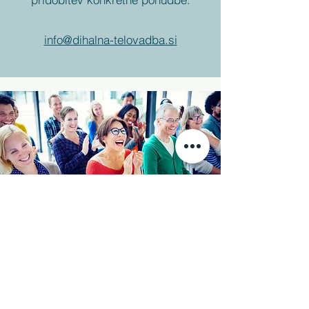
info@dihalna-telovadba.si
Dihalna telovadba
Kabinet