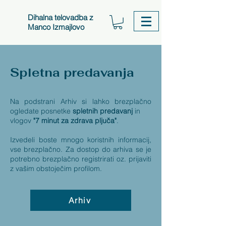
Dihalna telovadba z
Manco Izmajlovo
Spletna predavanja
Na podstrani Arhiv si lahko brezplačno
ogledate posnetke
spletnih predavanj
in
vlogov
"7 minut za zdrava pljuča"
.
Izvedeli boste mnogo koristnih informacij,
vse brezplačno. Za dostop do arhiva se je
potrebno brezplačno registrirati oz. prijaviti
z vašim obstoječim profilom.
Arhiv